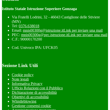
Istituto Statale Istruzione Superiore Gonzaga
Via Fratelli Lodrini, 32 - 46043 Castiglione delle Stiviere
(MN)
Tel:
0376.638018
Email:
mnis00300g@istruzione.it
Link per inviare una mail
PEC:
mnis00300g@pec.istruzione.it
Link per inviare una mail
C.F.: 90000170200
Cod. Univoco IPA: UFCK05
Sezione Link Utili
Cookie policy
Note legali
Informativa Privacy
Ufficio Relazioni con il Pubblico
Dichiarazione di accessibilità
Obiettivi di accessibilità
Whistleblowing
Gestione consensi cookie