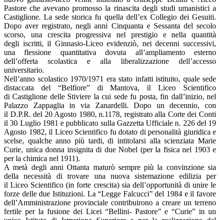
Pastore che avevano promosso la rinascita degli studi umanistici a
Castiglione. La sede storica fu quella dell’ex Collegio dei Gesuiti.
Dopo aver registrato, negli anni Cinquanta e Sessanta del secolo
scorso, una crescita progressiva nel prestigio e nella quantità
degli iscritti, il Ginnasio-Liceo evidenziò, nei decenni successivi,
una flessione quantitativa dovuta all’ampliamento esterno
dell’offerta scolastica e alla liberalizzazione dell’accesso
universitario.
Nell’anno scolastico 1970/1971 era stato infatti istituito, quale sede
distaccata del “Belfiore” di Mantova, il Liceo Scientifico
di Castiglione delle Stiviere la cui sede fu posta, fin dall’inizio, nel
Palazzo Zappaglia in via Zanardelli. Dopo un decennio, con
il D.P.R. del 20 Agosto 1980, n.1178, registrato alla Corte dei Conti
il 30 Luglio 1981 e pubblicato sulla Gazzetta Ufficiale n. 226 del 19
Agosto 1982, il Liceo Scientifico fu dotato di personalità giuridica e
scelse, qualche anno più tardi, di intitolarsi alla scienziata Marie
Curie, unica donna insignita di due Nobel (per la fisica nel 1903 e
per la chimica nel 1911).
A metà degli anni Ottanta maturò sempre più la convinzione sia
della necessità di trovare una nuova sistemazione edilizia per
il Liceo Scientifico (in forte crescita) sia dell’opportunità di unire le
forze delle due Istituzioni. La “Legge Falcucci” del 1984 e il favore
dell’Amministrazione provinciale contribuirono a creare un terreno
fertile per la fusione dei Licei “Bellini- Pastore” e “Curie” in un