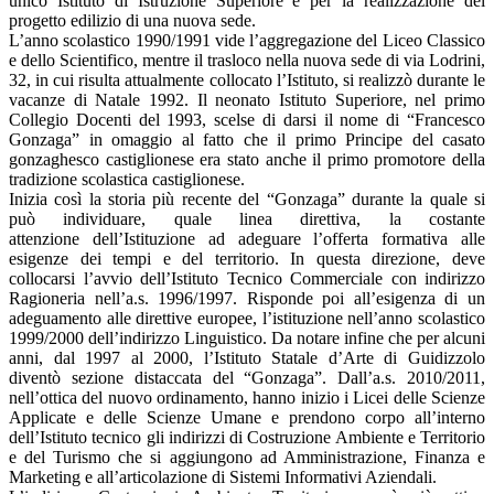
unico Istituto di Istruzione Superiore e per la realizzazione del
progetto edilizio di una nuova sede.
L’anno scolastico 1990/1991 vide l’aggregazione del Liceo Classico
e dello Scientifico, mentre il trasloco nella nuova sede di via Lodrini,
32, in cui risulta attualmente collocato l’Istituto, si realizzò durante le
vacanze di Natale 1992. Il neonato Istituto Superiore, nel primo
Collegio Docenti del 1993, scelse di darsi il nome di “Francesco
Gonzaga” in omaggio al fatto che il primo Principe del casato
gonzaghesco castiglionese era stato anche il primo promotore della
tradizione scolastica castiglionese.
Inizia così la storia più recente del “Gonzaga” durante la quale si
può individuare, quale linea direttiva, la costante
attenzione dell’Istituzione ad adeguare l’offerta formativa alle
esigenze dei tempi e del territorio. In questa direzione, deve
collocarsi l’avvio dell’Istituto Tecnico Commerciale con indirizzo
Ragioneria nell’a.s. 1996/1997. Risponde poi all’esigenza di un
adeguamento alle direttive europee, l’istituzione nell’anno scolastico
1999/2000 dell’indirizzo Linguistico. Da notare infine che per alcuni
anni, dal 1997 al 2000, l’Istituto Statale d’Arte di Guidizzolo
diventò sezione distaccata del “Gonzaga”. Dall’a.s. 2010/2011,
nell’ottica del nuovo ordinamento, hanno inizio i Licei delle Scienze
Applicate e delle Scienze Umane e prendono corpo all’interno
dell’Istituto tecnico gli indirizzi di Costruzione Ambiente e Territorio
e del Turismo che si aggiungono ad Amministrazione, Finanza e
Marketing e all’articolazione di Sistemi Informativi Aziendali.