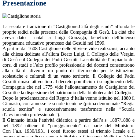
Presentazione
La secolare tradizione di “Castiglione-Città degli studi” affonda le
proprie radici nella presenza della Compagnia di Gesù. La città che
aveva dato i natali a Luigi Gonzaga, beneficiò dell’intenso
programma educativo promosso dai Gesuiti nel 1599.
A partire dal 1608 Castiglione delle Stiviere vide realizzarsi, accanto
alla chiesa dedicata all’allora Beato Luigi, il Collegio delle Vergini
di Gesù e il Collegio dei Padri Gesuiti. La solidità dell’impianto dei
corsi di studi e l’alto profilo professionale dei docenti consentirono
alla città di divenire un punto di riferimento per le istituzioni
scolastiche e culturali di un vasto territorio. Il Collegio dei Padri
Gesuiti rimase attivo fino al decreto pontificio di scioglimento della
Compagnia che nel 1775 vide l’allontanamento da Castiglione dei
Gesuiti e la dispersione del patrimonio della biblioteca del Collegio.
Dopo la proclamazione del Regno d’Italia venne istituito nel 1880 il
Ginnasio, con annesse le scuole tecniche (prima denominate “Regia
scuola tecnica” e successivamente trasformate nella “Scuola
d’avviamento professionale”).
Il Ginnasio inizia l’attività didattica a partire dall’a.s. 1887/1888 e
nel 1892 ottiene il “pareggiamento” da parte del Ministero.
Con l’a.s. 1930/1931 i corsi furono estesi al triennio liceale e il
nuovo ginnasio-liceo venne intitolato a Giuseppe Bellini e Alceo