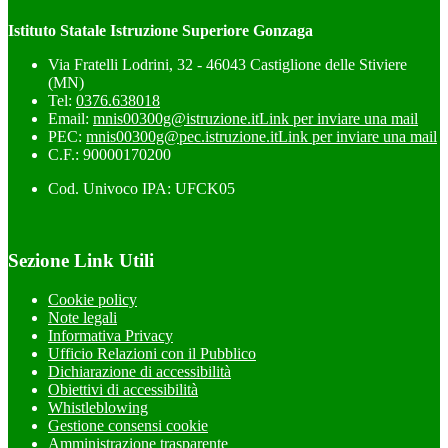
Istituto Statale Istruzione Superiore Gonzaga
Via Fratelli Lodrini, 32 - 46043 Castiglione delle Stiviere
(MN)
Tel:
0376.638018
Email:
mnis00300g@istruzione.it
Link per inviare una mail
PEC:
mnis00300g@pec.istruzione.it
Link per inviare una mail
C.F.: 90000170200
Cod. Univoco IPA: UFCK05
Sezione Link Utili
Cookie policy
Note legali
Informativa Privacy
Ufficio Relazioni con il Pubblico
Dichiarazione di accessibilità
Obiettivi di accessibilità
Whistleblowing
Gestione consensi cookie
Amministrazione trasparente