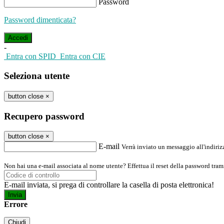
Password
Password dimenticata?
-
Entra con SPID
Entra con CIE
Seleziona utente
button close
×
Recupero password
button close
×
E-mail
Verrà inviato un messaggio all'indirizz
Non hai una e-mail associata al nome utente? Effettua il reset della password tram
E-mail inviata, si prega di controllare la casella di posta elettronica!
Errore
Chiudi