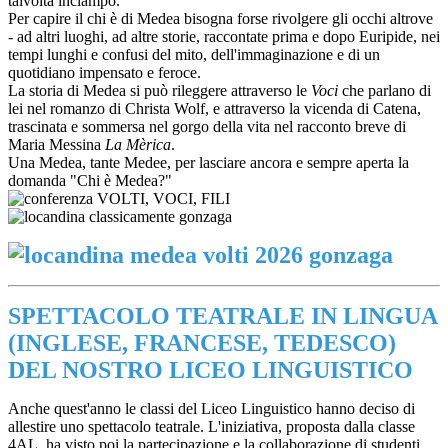
talvolta inciampo.
Per capire il chi è di Medea bisogna forse rivolgere gli occhi altrove
- ad altri luoghi, ad altre storie, raccontate prima e dopo Euripide, nei
tempi lunghi e confusi del mito, dell'immaginazione e di un
quotidiano impensato e feroce.
La storia di Medea si può rileggere attraverso le
Voci
che parlano di
lei nel romanzo di Christa Wolf, e attraverso la vicenda di Catena,
trascinata e sommersa nel gorgo della vita nel racconto breve di
Maria Messina
La Mèrica
.
Una Medea, tante Medee, per lasciare ancora e sempre aperta la
domanda "Chi è Medea?"
SPETTACOLO TEATRALE IN LINGUA
(INGLESE, FRANCESE, TEDESCO)
DEL NOSTRO LICEO LINGUISTICO
Anche quest'anno le classi del Liceo Linguistico hanno deciso di
allestire uno spettacolo teatrale. L'iniziativa, proposta dalla classe
4AL, ha visto poi la partecipazione e la collaborazione di studenti