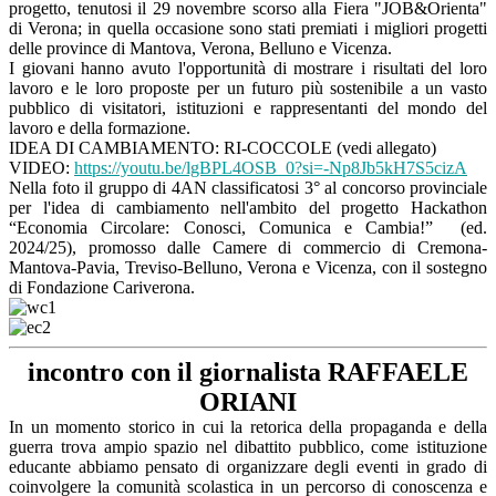
progetto, tenutosi il 29 novembre scorso alla Fiera "JOB&Orienta"
di Verona; in quella occasione sono stati premiati i migliori progetti
delle province di Mantova, Verona, Belluno e Vicenza.
I giovani hanno avuto l'opportunità di mostrare i risultati del loro
lavoro e le loro proposte per un futuro più sostenibile a un vasto
pubblico di visitatori, istituzioni e rappresentanti del mondo del
lavoro e della formazione.
IDEA DI CAMBIAMENTO: RI-COCCOLE (vedi allegato)
VIDEO:
https://youtu.be/
lgBPL4OSB_0?si=-
Np8Jb5kH7S5cizA
Nella foto il gruppo di 4AN classificatosi 3° al concorso provinciale
per l'idea di cambiamento nell'ambito del progetto Hackathon
“Economia Circolare: Conosci, Comunica e Cambia!” (ed.
2024/25), promosso dalle Camere di commercio di Cremona-
Mantova-Pavia, Treviso-Belluno, Verona e Vicenza, con il sostegno
di Fondazione Cariverona.
incontro con il giornalista RAFFAELE
ORIANI
In un momento storico in cui la retorica della propaganda e della
guerra trova ampio spazio nel dibattito pubblico, come istituzione
educante abbiamo pensato di organizzare degli eventi in grado di
coinvolgere la comunità scolastica in un percorso di conoscenza e