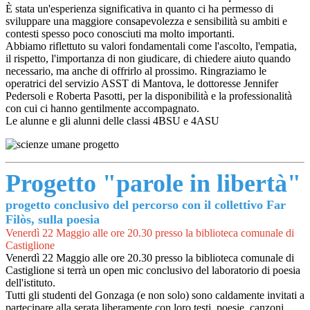
È stata un'esperienza significativa in quanto ci ha permesso di
sviluppare una maggiore consapevolezza e sensibilità su ambiti e
contesti spesso poco conosciuti ma molto importanti.
Abbiamo riflettuto su valori fondamentali come l'ascolto, l'empatia,
il rispetto, l'importanza di non giudicare, di chiedere aiuto quando
necessario, ma anche di offrirlo al prossimo. Ringraziamo le
operatrici del servizio ASST di Mantova, le dottoresse Jennifer
Pedersoli e Roberta Pasotti, per la disponibilità e la professionalità
con cui ci hanno gentilmente accompagnato.
Le alunne e gli alunni delle classi 4BSU e 4ASU
Progetto "parole in libertà"
progetto conclusivo del percorso con il collettivo Far
Filòs, sulla poesia
Venerdì 22 Maggio alle ore 20.30 presso la biblioteca comunale di
Castiglione
Venerdì 22 Maggio alle ore 20.30 presso la biblioteca comunale di
Castiglione si terrà un open mic conclusivo del laboratorio di poesia
dell'istituto.
Tutti gli studenti del Gonzaga (e non solo) sono caldamente invitati a
partecipare alla serata liberamente con loro testi, poesie, canzoni.