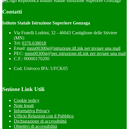
Istituto Statale Istruzione Superiore Gonzaga
Contatti
Istituto Statale Istruzione Superiore Gonzaga
Via Fratelli Lodrini, 32 - 46043 Castiglione delle Stiviere
(MN)
Tel:
0376.638018
Email:
mnis00300g@istruzione.it
Link per inviare una mail
PEC:
mnis00300g@pec.istruzione.it
Link per inviare una mail
C.F.: 90000170200
Cod. Univoco IPA: UFCK05
Sezione Link Utili
Cookie policy
Note legali
Informativa Privacy
Ufficio Relazioni con il Pubblico
Dichiarazione di accessibilità
Obiettivi di accessibilità