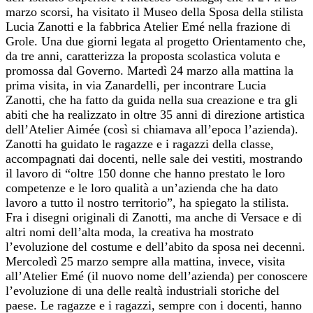
marzo scorsi, ha visitato il Museo della Sposa della stilista
Lucia Zanotti e la fabbrica Atelier Emé nella frazione di
Grole. Una due giorni legata al progetto Orientamento che,
da tre anni, caratterizza la proposta scolastica voluta e
promossa dal Governo. Martedì 24 marzo alla mattina la
prima visita, in via Zanardelli, per incontrare Lucia
Zanotti, che ha fatto da guida nella sua creazione e tra gli
abiti che ha realizzato in oltre 35 anni di direzione artistica
dell’Atelier Aimée (così si chiamava all’epoca l’azienda).
Zanotti ha guidato le ragazze e i ragazzi della classe,
accompagnati dai docenti, nelle sale dei vestiti, mostrando
il lavoro di “oltre 150 donne che hanno prestato le loro
competenze e le loro qualità a un’azienda che ha dato
lavoro a tutto il nostro territorio”, ha spiegato la stilista.
Fra i disegni originali di Zanotti, ma anche di Versace e di
altri nomi dell’alta moda, la creativa ha mostrato
l’evoluzione del costume e dell’abito da sposa nei decenni.
Mercoledì 25 marzo sempre alla mattina, invece, visita
all’Atelier Emé (il nuovo nome dell’azienda) per conoscere
l’evoluzione di una delle realtà industriali storiche del
paese. Le ragazze e i ragazzi, sempre con i docenti, hanno