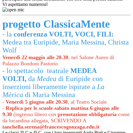
Vi aspettiamo numerosi!
progetto ClassicaMente
- la
conferenza
VOLTI, VOCI, FILI:
Medea tra Euripide, Maria Messina, Christa
Wolf
Venerdì 22 maggio alle 20.30
, nel Salone Aureo di
Palazzo Bondoni Pastorio
- lo spettacolo
teatrale
MEDEA
VOLTI,
da
Medea
di Euripide con
inserzioni liberamente ispirate a
La
Mèrica
di Maria Messina
- Venerdì 5 giugno alle 20.30
, al Teatro Sociale
- Replica per le scuole
sabato mattina 6 giugno alle
9.30
(ingresso libero con
prenotazione obbligatoria
come
da locandina allegata, SCRIVENDO A
tanchella.serena@francescogonzaga.edu.it
Le classi 3LC e 4LC, con i loro insegnanti Anita Prati e Giuseppe