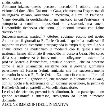
analisi critica.
Abbiamo iniziato questo percorso mercoledì 1 ottobre, con la
visione del docu-film, Erasmus in Gaza, che racconta l'esperienza di
un ragazzo italiano, laureando in medicina, a Gaza, in Palestina.
Viene descritta la quotidianità in un territorio in cui l'esistenza è
sottoposta a continue imposizioni e vessazioni, ma anche
l'inesauribile ricchezza che sono gli incontri umani con l'altro
diverso da sé.
Successivamente, martedì 7 ottobre, abbiamo accolto nel nostro
Auditorium
il giornalista Raffaele Oriani, il quale ha analizzato il
rapporto tra comunicazione e propaganda in tempo di guerra. La sua
analisi critica ha evidenziato la modalità con la quale i media
nazionali hanno affrontato il genocidio in corso a Gaza. Nel corso
della sua conferenza è intervenuta, in collegamento esterno, la
prof.ssa Marcella Brancaforte, artista e docente , che ha descritto
come è nata un'amicizia resistente con il giovane giornalista
palestinese El Hassan Selmi, amicizia
che ha successivamente
coinvolto lo stesso Raffaele Oriani. Da tutto ciò è nato un libro dal
titolo "Hassan e il genocidio", che racconta la quotidianità a Gaza,
con gli occhi e la sofferenza di un giovane palestinese, la penna di
Raffaele Oriani e i pastelli di Marcella Brancaforte.
Le classi del triennio, presenti in Auditorium, hanno partecipato con
grande sensibilità e interesse, rivolgendo ad Oriani numerose
domande.
ALCUNE IMMEGINI DELL'INIZIATIVA