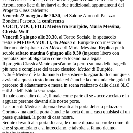
Artoni, sono liete di invitarvi ai due tradizionali appuntamenti del
Progetto ClassicaMente:
Venerdì 22 maggio alle 20.30
, nel Salone Aureo di Palazzo
Bondoni Pastorio, la
conferenza
VOLTI, VOCI, FILI: Medea tra Euripide, Maria Messina,
Christa Wolf
Venerdì 5 giugno alle 20.30
, al Teatro Sociale, lo spettacolo
teatrale
MEDEA VOLTI,
da
Medea
di Euripide con inserzioni
liberamente ispirate a
La Mèrica
di Maria Messina.
Replica
per le
scuole
sabato mattina 6 giugno alle 9.30
(ingresso libero con
prenotazione obbligatoria come da locandina allegata
Il progetto ClassicaMente quest'anno fa perno su una delle tragedie
più note e complesse del teatro classico:
Medea
di Euripide.
"Chi è Medea?" è la domanda che sostiene lo sguardo di chiunque si
avvicini a questo testo immortale ed è anche la domanda che guida il
percorso di adattamento e messa in scena realizzato dalle classi 3LC
e 4LC dell' Istituto Gonzaga.
Il male come altro da sé, il male come parte di sé - accovacciato e in
agguato perenne davanti alle nostre porte.
La storia di Medea si dipana davanti alla porta del suo palazzo a
Corinto - ma quella porta è anche la porta di una casa qualsiasi di un
paese qualsiasi, la porta di casa nostra.
Sedute davanti alla porta di casa, le donne dipanano parole come fili
che si sgomitolano e si intrecciano, e talvolta si fanno ricamo,