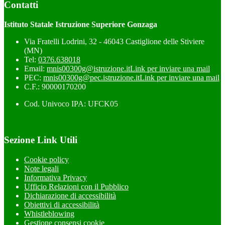
Contatti
Istituto Statale Istruzione Superiore Gonzaga
Via Fratelli Lodrini, 32 - 46043 Castiglione delle Stiviere
(MN)
Tel:
0376.638018
Email:
mnis00300g@istruzione.it
Link per inviare una mail
PEC:
mnis00300g@pec.istruzione.it
Link per inviare una mail
C.F.: 90000170200
Cod. Univoco IPA: UFCK05
Sezione Link Utili
Cookie policy
Note legali
Informativa Privacy
Ufficio Relazioni con il Pubblico
Dichiarazione di accessibilità
Obiettivi di accessibilità
Whistleblowing
Gestione consensi cookie