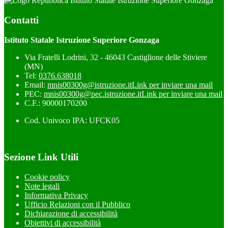
Istituto Statale Istruzione Superiore Gonzaga
Contatti
Istituto Statale Istruzione Superiore Gonzaga
Via Fratelli Lodrini, 32 - 46043 Castiglione delle Stiviere
(MN)
Tel:
0376.638018
Email:
mnis00300g@istruzione.it
Link per inviare una mail
PEC:
mnis00300g@pec.istruzione.it
Link per inviare una mail
C.F.: 90000170200
Cod. Univoco IPA: UFCK05
Sezione Link Utili
Cookie policy
Note legali
Informativa Privacy
Ufficio Relazioni con il Pubblico
Dichiarazione di accessibilità
Obiettivi di accessibilità