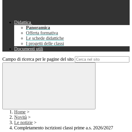
Didattica
Panoramica
Offerta formativa
Le schede didattiche
I progetti delle classi
Documenti utili
Campo di ricerca per le pagine del sito
Home
>
Novità
>
Le notizie
>
Completamento iscrizioni classi prime a.s. 2026/2027