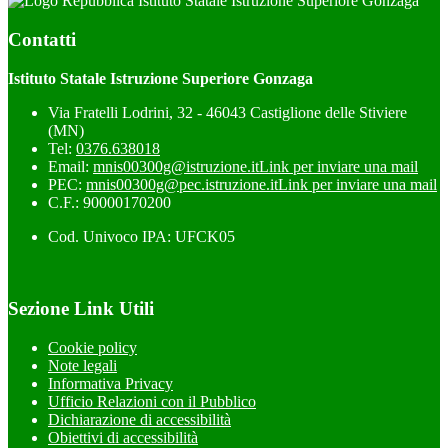
Istituto Statale Istruzione Superiore Gonzaga
Contatti
Istituto Statale Istruzione Superiore Gonzaga
Via Fratelli Lodrini, 32 - 46043 Castiglione delle Stiviere
(MN)
Tel:
0376.638018
Email:
mnis00300g@istruzione.it
Link per inviare una mail
PEC:
mnis00300g@pec.istruzione.it
Link per inviare una mail
C.F.: 90000170200
Cod. Univoco IPA: UFCK05
Sezione Link Utili
Cookie policy
Note legali
Informativa Privacy
Ufficio Relazioni con il Pubblico
Dichiarazione di accessibilità
Obiettivi di accessibilità