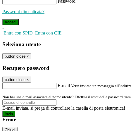
Password
Password dimenticata?
-
Entra con SPID
Entra con CIE
Seleziona utente
button close
×
Recupero password
button close
×
E-mail
Verrà inviato un messaggio all'indirizz
Non hai una e-mail associata al nome utente? Effettua il reset della password tram
E-mail inviata, si prega di controllare la casella di posta elettronica!
Errore
Chiudi