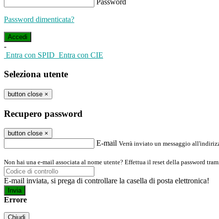
Password
Password dimenticata?
-
Entra con SPID
Entra con CIE
Seleziona utente
button close
×
Recupero password
button close
×
E-mail
Verrà inviato un messaggio all'indirizz
Non hai una e-mail associata al nome utente? Effettua il reset della password tram
E-mail inviata, si prega di controllare la casella di posta elettronica!
Errore
Chiudi