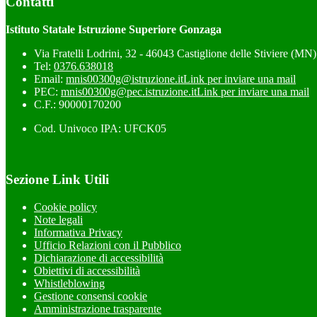
Contatti
Istituto Statale Istruzione Superiore Gonzaga
Via Fratelli Lodrini, 32 - 46043 Castiglione delle Stiviere (MN)
Tel:
0376.638018
Email:
mnis00300g@istruzione.it
Link per inviare una mail
PEC:
mnis00300g@pec.istruzione.it
Link per inviare una mail
C.F.: 90000170200
Cod. Univoco IPA: UFCK05
Sezione Link Utili
Cookie policy
Note legali
Informativa Privacy
Ufficio Relazioni con il Pubblico
Dichiarazione di accessibilità
Obiettivi di accessibilità
Whistleblowing
Gestione consensi cookie
Amministrazione trasparente