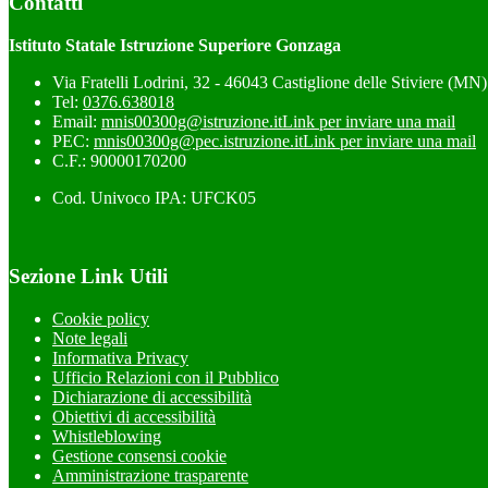
Contatti
Istituto Statale Istruzione Superiore Gonzaga
Via Fratelli Lodrini, 32 - 46043 Castiglione delle Stiviere (MN)
Tel:
0376.638018
Email:
mnis00300g@istruzione.it
Link per inviare una mail
PEC:
mnis00300g@pec.istruzione.it
Link per inviare una mail
C.F.: 90000170200
Cod. Univoco IPA: UFCK05
Sezione Link Utili
Cookie policy
Note legali
Informativa Privacy
Ufficio Relazioni con il Pubblico
Dichiarazione di accessibilità
Obiettivi di accessibilità
Whistleblowing
Gestione consensi cookie
Amministrazione trasparente