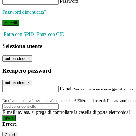
Password
Password dimenticata?
-
Entra con SPID
Entra con CIE
Seleziona utente
button close
×
Recupero password
button close
×
E-mail
Verrà inviato un messaggio all'indirizz
Non hai una e-mail associata al nome utente? Effettua il reset della password tram
E-mail inviata, si prega di controllare la casella di posta elettronica!
Errore
Chiudi