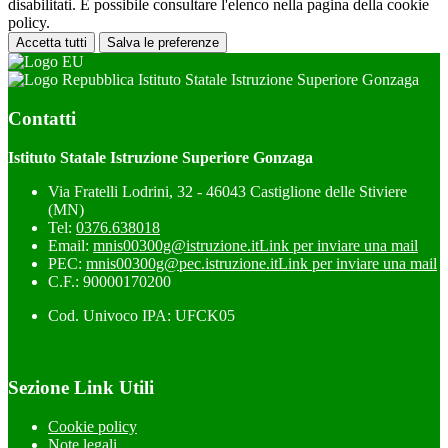
disabilitati. È possibile consultare l'elenco nella pagina della cookie
policy.
Accetta tutti
Salva le preferenze
Istituto Statale Istruzione Superiore Gonzaga
Contatti
Istituto Statale Istruzione Superiore Gonzaga
Via Fratelli Lodrini, 32 - 46043 Castiglione delle Stiviere
(MN)
Tel:
0376.638018
Email:
mnis00300g@istruzione.it
Link per inviare una mail
PEC:
mnis00300g@pec.istruzione.it
Link per inviare una mail
C.F.: 90000170200
Cod. Univoco IPA: UFCK05
Sezione Link Utili
Cookie policy
Note legali