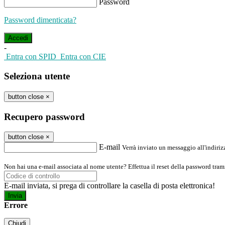
Password
Password dimenticata?
-
Entra con SPID
Entra con CIE
Seleziona utente
button close
×
Recupero password
button close
×
E-mail
Verrà inviato un messaggio all'indirizz
Non hai una e-mail associata al nome utente? Effettua il reset della password tram
E-mail inviata, si prega di controllare la casella di posta elettronica!
Errore
Chiudi