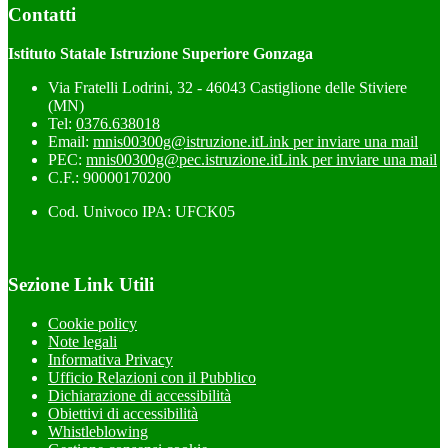
Contatti
Istituto Statale Istruzione Superiore Gonzaga
Via Fratelli Lodrini, 32 - 46043 Castiglione delle Stiviere
(MN)
Tel:
0376.638018
Email:
mnis00300g@istruzione.it
Link per inviare una mail
PEC:
mnis00300g@pec.istruzione.it
Link per inviare una mail
C.F.: 90000170200
Cod. Univoco IPA: UFCK05
Sezione Link Utili
Cookie policy
Note legali
Informativa Privacy
Ufficio Relazioni con il Pubblico
Dichiarazione di accessibilità
Obiettivi di accessibilità
Whistleblowing