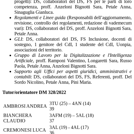
progetti): DS, collaboratori del DS, FS per le parti di loro
competenza, proff. Anzeloni Bignotti Sara, Petale Anna,
Sinaguglia Gianluca.
Regolamenti e Linee guida
(Responsabili dell’aggiornamento,
revisione, controllo dei regolamenti, redazione di vademecum
vari): DS, collaboratori del DS, proff. Anzeloni Bignotti Sara,
Petale Anna.
GLI
: DS, collaboratori del DS, FS Inclusione, docenti di
sostegno, 1 genitore del CdI, 1 studente del CdI, Uonpia,
associazioni del territorio.
Gruppo di Lavoro per la Digitalizzazione e l'Intelligenza
Artificiale
,
proff. Ramponi Valentino, Longaretti Sara, Russo
Paola, Petale Anna, Anzeloni Bignotti Sara.
Supporto agli Uffici per aspetti giuridici, amministrativi e
contabili
: DS, collaboratori del DS, FS, Referenti, proff. Del
Sordo Nicolino, Petale Anna, Pini Maria.
Tutor/orientatore DM 328/2022
3TU (25) – 4AN (14)
AMBROSI ANDREA
39
BIANCHERA
3AFM (19) – 5AL (18)
CLAUDIO
37
3AL (19) - 4AL (17)
CREMONESI LUCA
36