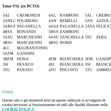
Tutor FSL (ex PCTO)
3AL
CREMONESI
4AL
RAMPONI
5AL
CREMO
3ANLC
POLIMENO
4AN
REMELLI
5AN
AZZOL
3ABSA
PAGANELLA
4ASA
PAGANELLA
5ASA
FELICE
4BSA
BONANDI
5BSA
ZAMBONI
3ASU
MARCHESINI
4ASU
TANCHELLA
5SU
ZERA
3BSU
MARCHESINI
4BSU
NOBIS
4LC
MAURANTONIO
3AFM
GANDINI
3BFM
DONA’
4FM
BIANCHERA
5FM
GANDIN
3SI
FRANCO
4SI
BIANCHERA
5SI
BIANC
3TU
PANATO
4TU
PISCONTI
5TU
AMBRO
Notizie
Questo sito o gli strumenti terzi da questo utilizzati si avvalgono di
cookie necessari al funzionamento ed utili alle finalità illustrate nella
COOKIE POLICY
.