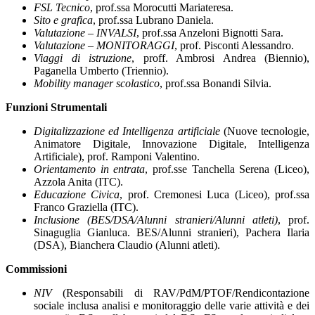
FSL Tecnico
,
prof.ssa Morocutti Mariateresa.
Sito e grafica
,
prof.ssa Lubrano Daniela.
Valutazione – INVALSI
,
prof.ssa Anzeloni Bignotti Sara.
Valutazione – MONITORAGGI
,
prof. Pisconti Alessandro.
Viaggi di istruzione
,
proff. Ambrosi Andrea (Biennio),
Paganella Umberto (Triennio).
Mobility manager scolastico
,
prof.ssa Bonandi Silvia.
Funzioni Strumentali
Digitalizzazione ed Intelligenza artificiale
(Nuove tecnologie,
Animatore Digitale,
Innovazione Digitale, Intelligenza
Artificiale), prof. Ramponi Valentino.
Orientamento in entrata
, prof.sse Tanchella Serena (Liceo),
Azzola Anita (ITC).
Educazione Civica
, prof. Cremonesi Luca (Liceo), prof.ssa
Franco Graziella (ITC).
Inclusione (BES/DSA/Alunni stranieri/Alunni atleti)
, prof.
Sinaguglia Gianluca.
BES/Alunni stranieri), Pachera Ilaria
(DSA), Bianchera Claudio (Alunni atleti).
Commissioni
NIV
(Responsabili di RAV/PdM/PTOF/Rendicontazione
sociale inclusa analisi e monitoraggio delle varie attività e dei