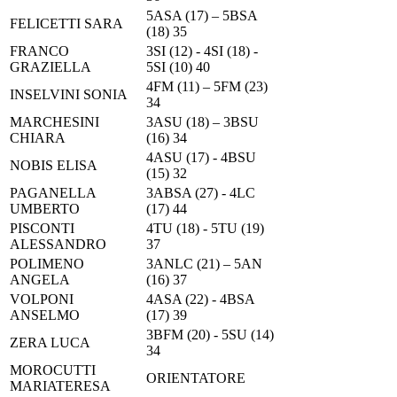
5ASA (17) – 5BSA
FELICETTI SARA
(18) 35
FRANCO
3SI (12) - 4SI (18) -
GRAZIELLA
5SI (10) 40
4FM (11) – 5FM (23)
INSELVINI SONIA
34
MARCHESINI
3ASU (18) – 3BSU
CHIARA
(16) 34
4ASU (17) - 4BSU
NOBIS ELISA
(15) 32
PAGANELLA
3ABSA (27) - 4LC
UMBERTO
(17) 44
PISCONTI
4TU (18) - 5TU (19)
ALESSANDRO
37
POLIMENO
3ANLC (21) – 5AN
ANGELA
(16) 37
VOLPONI
4ASA (22) - 4BSA
ANSELMO
(17) 39
3BFM (20) - 5SU (14)
ZERA LUCA
34
MOROCUTTI
ORIENTATORE
MARIATERESA