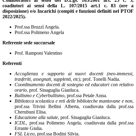
Collaboratori ai sensi del D.Lgs. 165/2001 art. 25 c. 5,
coadiutori ai sensi della L. 107/2015 art.
1 c. 83 (ore a
disposizione) e/o Incarichi (compiti e funzioni definiti nel PTOF
2022/2025).
Prof.ssa Bruzzì Angela.
Prof.ssa Polimeno Angela
Referente sede succursale
Prof. Ramponi Valentino
Referenti
Accoglienza e supporto ai nuovi docenti (neo-immessi,
trasferiti, assegnati, supplenti,
etc)
,
prof. Tonelli Nadia.
Coordinamento docenti di sostegno ed educatori con relativo
orario
,
prof. Sinaguglia
Gianluca.
Bullismo e Cyberbullismo
,
prof.ssa Petale Anna.
Biblioteca scolastica e reti delle biblioteche mantovane e non
,
prof.ssa Trivini Bellini
Alberta, coadiuvata dalla prof.ssa
Cherubuni Elisa.
Educazione alla salute
,
prof. Sinaguglia Gianluca.
ICDL
,
prof.ssa Polimeno Angela, coadiuvata dalla prof.ssa
Errante Giulia.
FSL Liceo
,
prof.ssa Bodini Silvia.