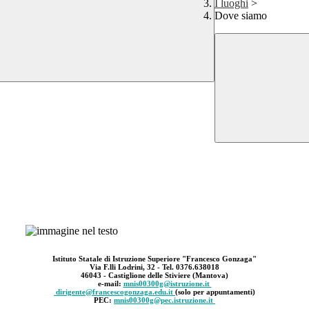
I luoghi
>
Dove siamo
Istituto Statale di Istruzione Superiore "Francesco Gonzaga"
Via F.lli Lodrini, 32 - Tel. 0376.638018
46043 - Castiglione delle Stiviere (Mantova)
e-mail:
mnis00300g@istruzione.it
dirigente@francescogonzaga.edu.it
(solo per appuntamenti)
PEC:
mnis00300g@pec.istruzione.it