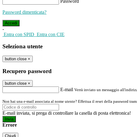
Password
Password dimenticata?
-
Entra con SPID
Entra con CIE
Seleziona utente
button close
×
Recupero password
button close
×
E-mail
Verrà inviato un messaggio all'indirizz
Non hai una e-mail associata al nome utente? Effettua il reset della password tram
E-mail inviata, si prega di controllare la casella di posta elettronica!
Errore
Chiudi