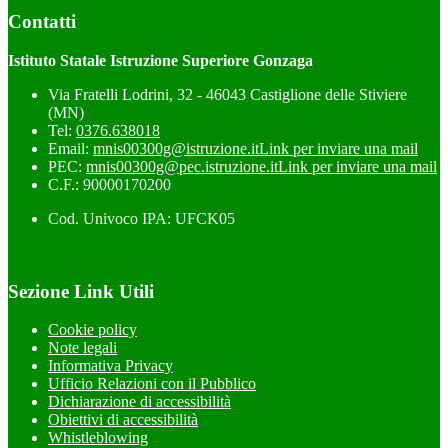
Contatti
Istituto Statale Istruzione Superiore Gonzaga
Via Fratelli Lodrini, 32 - 46043 Castiglione delle Stiviere
(MN)
Tel:
0376.638018
Email:
mnis00300g@istruzione.it
Link per inviare una mail
PEC:
mnis00300g@pec.istruzione.it
Link per inviare una mail
C.F.: 90000170200
Cod. Univoco IPA: UFCK05
Sezione Link Utili
Cookie policy
Note legali
Informativa Privacy
Ufficio Relazioni con il Pubblico
Dichiarazione di accessibilità
Obiettivi di accessibilità
Whistleblowing