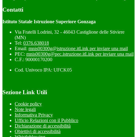
Contatti
Istituto Statale Istruzione Superiore Gonzaga
Via Fratelli Lodrini, 32 - 46043 Castiglione delle Stiviere
(MN)
Tel:
0376.638018
Email:
mnis00300g@istruzione.it
Link per inviare una mail
PEC:
mnis00300g@pec.istruzione.it
Link per inviare una mail
C.F.: 90000170200
Cod. Univoco IPA: UFCK05
Sezione Link Utili
Cookie policy
Note legali
Informativa Privacy
Ufficio Relazioni con il Pubblico
Dichiarazione di accessibilità
Obiettivi di accessibilità
Whistleblowing