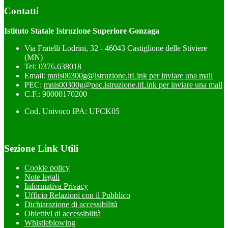
Contatti
Istituto Statale Istruzione Superiore Gonzaga
Via Fratelli Lodrini, 32 - 46043 Castiglione delle Stiviere
(MN)
Tel:
0376.638018
Email:
mnis00300g@istruzione.it
Link per inviare una mail
PEC:
mnis00300g@pec.istruzione.it
Link per inviare una mail
C.F.: 90000170200
Cod. Univoco IPA: UFCK05
Sezione Link Utili
Cookie policy
Note legali
Informativa Privacy
Ufficio Relazioni con il Pubblico
Dichiarazione di accessibilità
Obiettivi di accessibilità
Whistleblowing